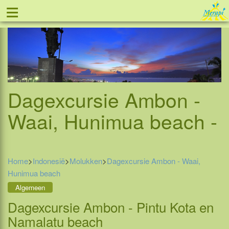
≡
Tel: 088 - 81 11 999
Dagexcursie Ambon -
Waai, Hunimua beach -
Home
>
Indonesië
>
Molukken
>
Dagexcursie Ambon - Waai,
Hunimua beach
Algemeen
Dagexcursie Ambon - Pintu Kota en
Namalatu beach