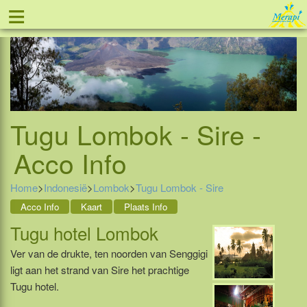
≡
Tel: 088 - 81 11 999
Tugu Lombok - Sire -
Acco Info
Home
>
Indonesië
>
Lombok
>
Tugu Lombok - Sire
Acco Info
Kaart
Plaats Info
Tugu hotel Lombok
Ver van de drukte, ten noorden van Senggigi
ligt aan het strand van Sire het prachtige
Tugu hotel.