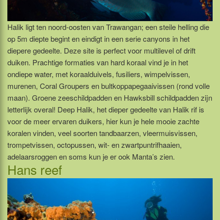
Halik ligt ten noord-oosten van Trawangan; een steile helling die
op 5m diepte begint en eindigt in een serie canyons in het
diepere gedeelte. Deze site is perfect voor multilevel of drift
duiken. Prachtige formaties van hard koraal vind je in het
ondiepe water, met koraalduivels, fusiliers, wimpelvissen,
murenen, Coral Groupers en bultkoppapegaaivissen (rond volle
maan). Groene zeeschildpadden en Hawksbill schildpadden zijn
letterlijk overal! Deep Halik, het dieper gedeelte van Halik rif is
voor de meer ervaren duikers, hier kun je hele mooie zachte
koralen vinden, veel soorten tandbaarzen, vleermuisvissen,
trompetvissen, octopussen, wit- en zwartpuntrifhaaien,
adelaarsroggen en soms kun je er ook Manta’s zien.
Hans reef