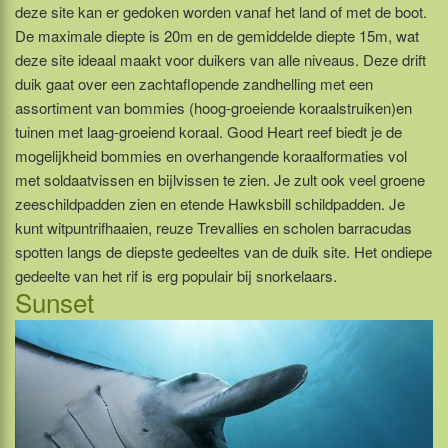
deze site kan er gedoken worden vanaf het land of met de boot.
De maximale diepte is 20m en de gemiddelde diepte 15m, wat
deze site ideaal maakt voor duikers van alle niveaus. Deze drift
duik gaat over een zachtaflopende zandhelling met een
assortiment van bommies (hoog-groeiende koraalstruiken)en
tuinen met laag-groeiend koraal. Good Heart reef biedt je de
mogelijkheid bommies en overhangende koraalformaties vol
met soldaatvissen en bijlvissen te zien. Je zult ook veel groene
zeeschildpadden zien en etende Hawksbill schildpadden. Je
kunt witpuntrifhaaien, reuze Trevallies en scholen barracudas
spotten langs de diepste gedeeltes van de duik site. Het ondiepe
gedeelte van het rif is erg populair bij snorkelaars.
Sunset