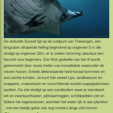
De duikstek Sunset ligt op de zuidpunt van Trawangan, een
langzaam aflopende helling beginnend op ongeveer 5 m die
eindigt op ongeveer 22m, er is zelden stroming; absoluut een
favoriet voor beginners. Een flink gedeelte van het rif wordt
gekenmerkt door reuse treden van koraaltafels waaronder de
vissen huizen. Enkele alleenstaande hard-koraal bommies en
wat zachte koralen. Je kunt hier sweet Lips, tandbaarzen en
snappers, maanvissen en verschillende soorten papegaaivissen
spotten. De site eindigt op een zandbodem waar je standaard
wit-en zwartpunthaaien, pijlstaartroggen, schildpadden ziet en
tijdens het regenseizoen, wanneer het water rijk is aan plankton
, met een beetje geluk ook nog manta’s langs ziet komen.