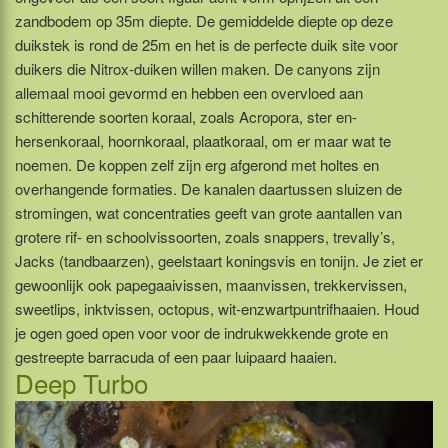
zandbodem op 35m diepte. De gemiddelde diepte op deze
duikstek is rond de 25m en het is de perfecte duik site voor
duikers die Nitrox-duiken willen maken. De canyons zijn
allemaal mooi gevormd en hebben een overvloed aan
schitterende soorten koraal, zoals Acropora, ster en-
hersenkoraal, hoornkoraal, plaatkoraal, om er maar wat te
noemen. De koppen zelf zijn erg afgerond met holtes en
overhangende formaties. De kanalen daartussen sluizen de
stromingen, wat concentraties geeft van grote aantallen van
grotere rif- en schoolvissoorten, zoals snappers, trevally’s,
Jacks (tandbaarzen), geelstaart koningsvis en tonijn. Je ziet er
gewoonlijk ook papegaaivissen, maanvissen, trekkervissen,
sweetlips, inktvissen, octopus, wit-enzwartpuntrifhaaien. Houd
je ogen goed open voor voor de indrukwekkende grote en
gestreepte barracuda of een paar luipaard haaien.
Deep Turbo