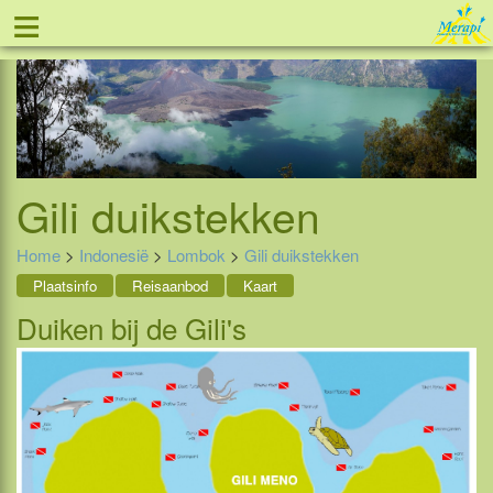
≡
Tel: 088 - 81 11 999
Gili duikstekken
Home
>
Indonesië
>
Lombok
>
Gili duikstekken
Plaatsinfo
Reisaanbod
Kaart
Duiken bij de Gili's