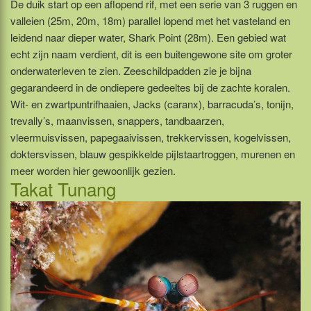
De duik start op een aflopend rif, met een serie van 3 ruggen en
valleien (25m, 20m, 18m) parallel lopend met het vasteland en
leidend naar dieper water, Shark Point (28m). Een gebied wat
echt zijn naam verdient, dit is een buitengewone site om groter
onderwaterleven te zien. Zeeschildpadden zie je bijna
gegarandeerd in de ondiepere gedeeltes bij de zachte koralen.
Wit- en zwartpuntrifhaaien, Jacks (caranx), barracuda’s, tonijn,
trevally’s, maanvissen, snappers, tandbaarzen,
vleermuisvissen, papegaaivissen, trekkervissen, kogelvissen,
doktersvissen, blauw gespikkelde pijlstaartroggen, murenen en
meer worden hier gewoonlijk gezien.
Takat Tunang