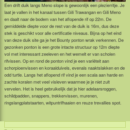
Een drift duik langs Meno slope is gewoonlijk een plezierritje. Je
laat je vallen in het kanaal tussen Gili Trawangan en Gili Meno
en daalt naar de bodem van het aflopende rif op 22m. De
gemiddelde diepte voor de rest van de duik is 16m, dus deze
stek is geschikt voor alle certificatie niveaus. Bijna op het eind
van deze duik site ga je het Bounty ponton wrak verkennen. De
gezonken ponton is een grote intacte structuur op 12m diepte
vol met interessant zeeleven en het wemelt er van scholen
rifvissen. Op en rond de ponton vind je een variëteit aan
schorpioenvissen en koraalduivels, evenals naaktslakken en de
odd turtle. Langs het aflopend rif vind je een scala aan harde en
zachte koralen met veel visleven waarmee je je niet zult
vervelen. Het is heel gebruikelijk dat je hier adelaarsroggen,
schildpadden, snappers, trekkervissen, murenen,
ringslangplatstaarten, witpuntrifhaaien en reuze trevallies spot.