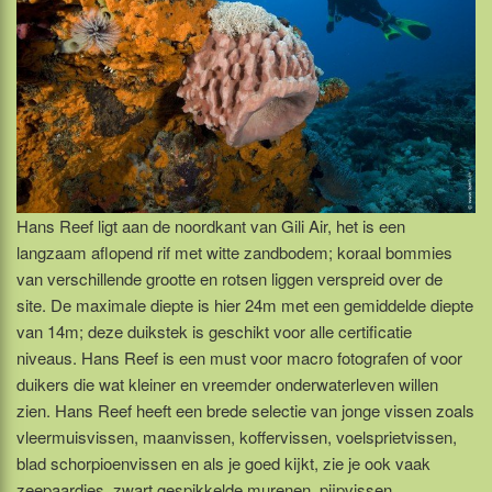
Hans Reef ligt aan de noordkant van Gili Air, het is een
langzaam aflopend rif met witte zandbodem; koraal bommies
van verschillende grootte en rotsen liggen verspreid over de
site. De maximale diepte is hier 24m met een gemiddelde diepte
van 14m; deze duikstek is geschikt voor alle certificatie
niveaus. Hans Reef is een must voor macro fotografen of voor
duikers die wat kleiner en vreemder onderwaterleven willen
zien. Hans Reef heeft een brede selectie van jonge vissen zoals
vleermuisvissen, maanvissen, koffervissen, voelsprietvissen,
blad schorpioenvissen en als je goed kijkt, zie je ook vaak
zeepaardjes, zwart gespikkelde murenen, pijpvissen,