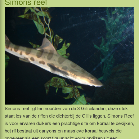
Simons reef
Simons reef ligt ten noorden van de 3 Gili eilanden, deze stek
staat los van de riffen die dichterbij de Gili’s liggen. Simons Reef
is voor ervaren duikers een prachtige site om koraal te bekijken,
het rif bestaat uit canyons en massieve koraal heuvels die
ongeveer als een soort figuur acht vorm oprijzen uit een