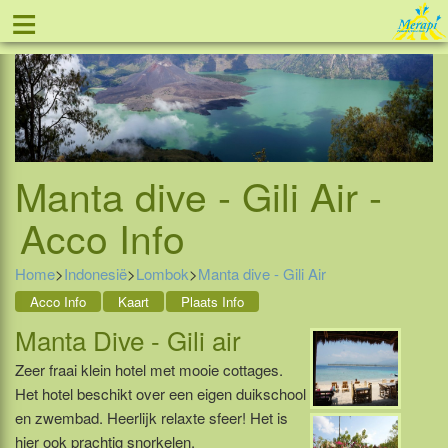
≡
Tel: 088 - 81 11 999
Manta dive - Gili Air -
Acco Info
Home
>
Indonesië
>
Lombok
>
Manta dive - Gili Air
Acco Info
Kaart
Plaats Info
Manta Dive - Gili air
Zeer fraai klein hotel met mooie cottages.
Het hotel beschikt over een eigen duikschool
en zwembad. Heerlijk relaxte sfeer! Het is
hier ook prachtig snorkelen.