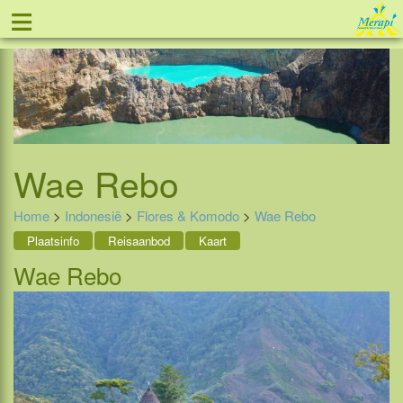
≡
Tel: 088 - 81 11 999
Wae Rebo
Home
>
Indonesië
>
Flores & Komodo
>
Wae Rebo
Plaatsinfo
Reisaanbod
Kaart
Wae Rebo