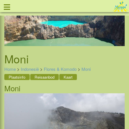
≡
Tel: 088 - 81 11 999
Moni
Home
>
Indonesië
>
Flores & Komodo
>
Moni
Plaatsinfo
Reisaanbod
Kaart
Moni