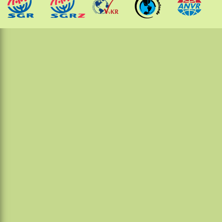
Molukken
Papua
Sulawesi
Sumatra
Maleisië
Thailand
Laos
Cambodja
Vietnam
Sri Lanka