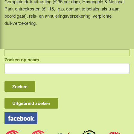
Complete duik uitrusting (€ 35 per dag), Havengeld & National
Park entreekosten (€ 115,- p.p. contant te betalen als u aan
boord gaat), reis- en annuleringsverzekering, verplichte
duikverzekering.
Zoeken op naam
Indonesië, eilandcombinaties
Bali
Lombok
Flores & Komodo
Uitgebreid zoeken
Overige Sunda eilanden
Java
Kalimantan