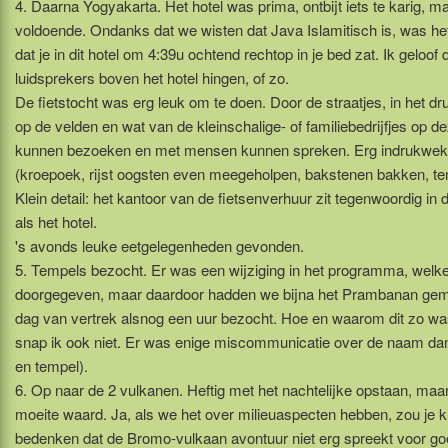
4. Daarna Yogyakarta. Het hotel was prima, ontbijt iets te karig, m
voldoende. Ondanks dat we wisten dat Java Islamitisch is, was h
dat je in dit hotel om 4:39u ochtend rechtop in je bed zat. Ik geloof 
luidsprekers boven het hotel hingen, of zo.
De fietstocht was erg leuk om te doen. Door de straatjes, in het dr
op de velden en wat van de kleinschalige- of familiebedrijfjes op d
kunnen bezoeken en met mensen kunnen spreken. Erg indrukwek
(kroepoek, rijst oogsten even meegeholpen, bakstenen bakken, 
Klein detail: het kantoor van de fietsenverhuur zit tegenwoordig in 
als het hotel.
's avonds leuke eetgelegenheden gevonden.
5. Tempels bezocht. Er was een wijziging in het programma, welk
doorgegeven, maar daardoor hadden we bijna het Prambanan gem
dag van vertrek alsnog een uur bezocht. Hoe en waarom dit zo w
snap ik ook niet. Er was enige miscommunicatie over de naam dan
en tempel).
6. Op naar de 2 vulkanen. Heftig met het nachtelijke opstaan, maa
moeite waard. Ja, als we het over milieuaspecten hebben, zou je 
bedenken dat de Bromo-vulkaan avontuur niet erg spreekt voor 