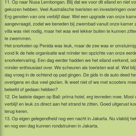
11. Op naar Nusa Lembongan. Blij dat we voor dit eiland en niet v
gekozen hebben. Veel Australische toeristen en investeringen overa
Erg genoten van ons verblijf daar. Wel een upgrade van onze kam
aangevraagd, zodat we beneden bij zwembad vanuit onze kamer 
villa was niet nodig, maar het was wel lekker buiten te kunnen zitte
te zwemmen.
Het snorkelen op Penida was leuk, maar de zee was er omstuimig
vond ik de hele organisatie wat minder ten opzichte van onze eerd
snorkelervaring. Een dag eerder hadden we het eiland verkend, oo
minder enthousiast over. We scheuren als toeristen wat af. Wel blij
dag vroeg in de ochtend op pad gingen. De gids in de auto deed he
overigens en dus veel gezien. Ik weet niet of we met scooters mee
beleefd of gedaan hebben?
12. De laatste dagen op Bali: prima hotel, erg tevreden mee. Mooi vil
verblijf en leuk zo direct aan het strand te zitten. Goed uitgerust k
terug keren.
13. Op eigen gelegendheid nog een nacht in Jakarta. Nu vlakbij 
en nog een dag kunnen rondstruinen in Jakarta.