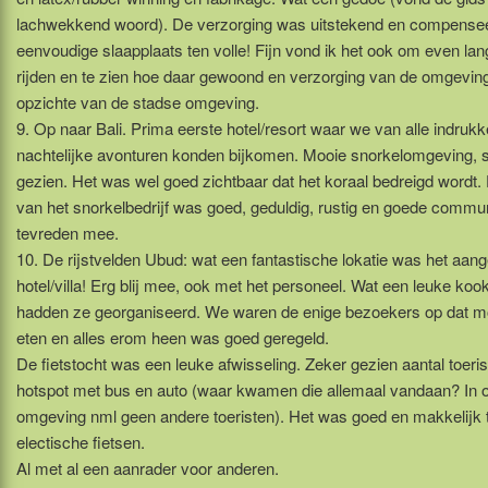
lachwekkend woord). De verzorging was uitstekend en compense
eenvoudige slaapplaats ten volle! Fijn vond ik het ook om even lan
rijden en te zien hoe daar gewoond en verzorging van de omgeving
opzichte van de stadse omgeving.
9. Op naar Bali. Prima eerste hotel/resort waar we van alle indruk
nachtelijke avonturen konden bijkomen. Mooie snorkelomgeving, 
gezien. Het was wel goed zichtbaar dat het koraal bedreigd wordt.
van het snorkelbedrijf was goed, geduldig, rustig en goede commun
tevreden mee.
10. De rijstvelden Ubud: wat een fantastische lokatie was het aa
hotel/villa! Erg blij mee, ook met het personeel. Wat een leuke k
hadden ze georganiseerd. We waren de enige bezoekers op dat 
eten en alles erom heen was goed geregeld.
De fietstocht was een leuke afwisseling. Zeker gezien aantal toeri
hotspot met bus en auto (waar kwamen die allemaal vandaan? In on
omgeving nml geen andere toeristen). Het was goed en makkelijk 
electische fietsen.
Al met al een aanrader voor anderen.