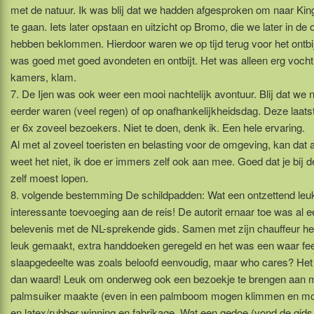
met de natuur. Ik was blij dat we hadden afgesproken om naar Kin
te gaan. Iets later opstaan en uitzicht op Bromo, die we later in de
hebben beklommen. Hierdoor waren we op tijd terug voor het ontbij
was goed met goed avondeten en ontbijt. Het was alleen erg vocht
kamers, klam.
7. De Ijen was ook weer een mooi nachtelijk avontuur. Blij dat we n
eerder waren (veel regen) of op onafhankelijkheidsdag. Deze laat
er 6x zoveel bezoekers. Niet te doen, denk ik. Een hele ervaring.
Al met al zoveel toeristen en belasting voor de omgeving, kan dat 
weet het niet, ik doe er immers zelf ook aan mee. Goed dat je bij 
zelf moest lopen.
8. volgende bestemming De schildpadden: Wat een ontzettend leu
interessante toevoeging aan de reis! De autorit ernaar toe was al e
belevenis met de NL-sprekende gids. Samen met zijn chauffeur h
leuk gemaakt, extra handdoeken geregeld en het was een waar fees
slaapgedeelte was zoals beloofd eenvoudig, maar who cares? He
dan waard! Leuk om onderweg ook een bezoekje te brengen aan 
palmsuiker maakte (even in een palmboom mogen klimmen en m
en latex/rubber winning en fabrikage. Wat een gedoe (vond de gids