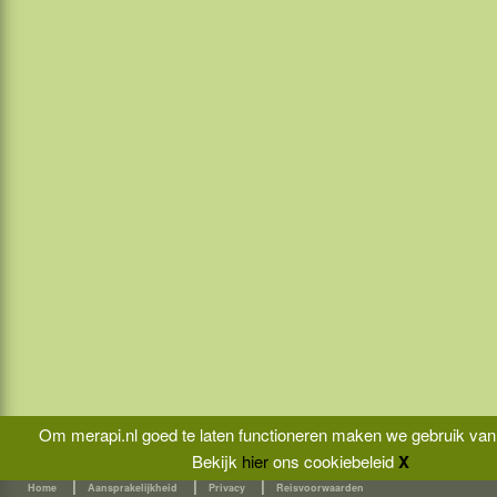
Sri Lanka
Om merapi.nl goed te laten functioneren maken we gebruik van
Bekijk
hier
ons cookiebeleid
X
|
|
|
Home
Aansprakelijkheid
Privacy
Reisvoorwaarden