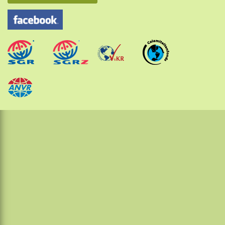
Overige Sunda eilanden
Java
Kalimantan
Molukken
Papua
Sulawesi
Sumatra
Maleisië
Thailand
Laos
Cambodja
Vietnam