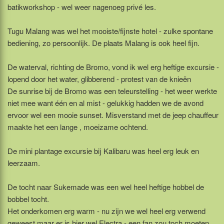
batikworkshop - wel weer nagenoeg privé les.
Tugu Malang was wel het mooiste/fijnste hotel - zulke spontane
bediening, zo persoonlijk. De plaats Malang is ook heel fijn.
De waterval, richting de Bromo, vond ik wel erg heftige excursie -
lopend door het water, glibberend - protest van de knieën
De sunrise bij de Bromo was een teleurstelling - het weer werkte
niet mee want één en al mist - gelukkig hadden we de avond
ervoor wel een mooie sunset. Misverstand met de jeep chauffeur
maakte het een lange , moeizame ochtend.
De mini plantage excursie bij Kalibaru was heel erg leuk en
leerzaam.
De tocht naar Sukemade was een wel heel heftige hobbel de
bobbel tocht.
Het onderkomen erg warm - nu zijn we wel heel erg verwend
geweest maar er is hier wel Electra - een fan zou toch moeten