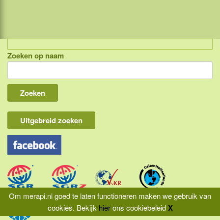
Zoeken op naam
Indonesië, eilandcombinaties
Bali
Lombok
Flores & Komodo
Uitgebreid zoeken
Overige Sunda eilanden
Java
Kalimantan
Molukken
Om merapi.nl goed te laten functioneren maken we gebruik van
cookies.
Bekijk
hier
ons cookiebeleid
X
Papua
|
|
|
Home
Aansprakelijkheid
Privacy
Reisvoorwaarden