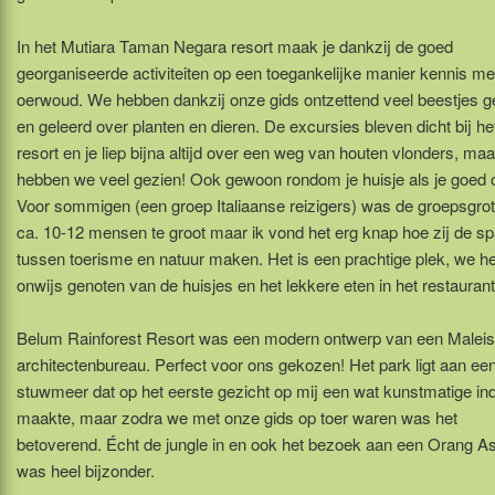
In het Mutiara Taman Negara resort maak je dankzij de goed
georganiseerde activiteiten op een toegankelijke manier kennis me
oerwoud. We hebben dankzij onze gids ontzettend veel beestjes g
en geleerd over planten en dieren. De excursies bleven dicht bij he
resort en je liep bijna altijd over een weg van houten vlonders, ma
hebben we veel gezien! Ook gewoon rondom je huisje als je goed o
Voor sommigen (een groep Italiaanse reizigers) was de groepsgro
ca. 10-12 mensen te groot maar ik vond het erg knap hoe zij de s
tussen toerisme en natuur maken. Het is een prachtige plek, we 
onwijs genoten van de huisjes en het lekkere eten in het restaurant
Belum Rainforest Resort was een modern ontwerp van een Maleis
architectenbureau. Perfect voor ons gekozen! Het park ligt aan ee
stuwmeer dat op het eerste gezicht op mij een wat kunstmatige in
maakte, maar zodra we met onze gids op toer waren was het
betoverend. Écht de jungle in en ook het bezoek aan een Orang As
was heel bijzonder.