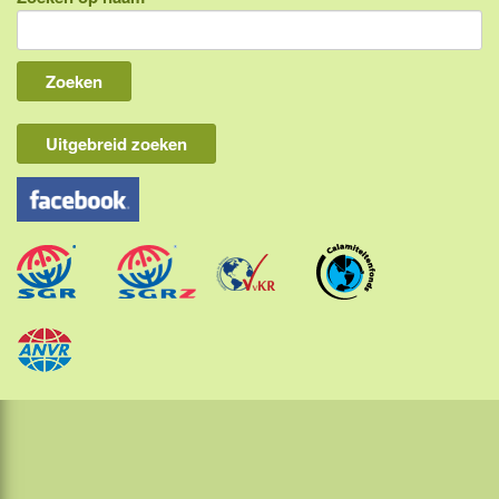
Indonesië, eilandcombinaties
Bali
Lombok
Flores & Komodo
Uitgebreid zoeken
Overige Sunda eilanden
Java
Kalimantan
Molukken
Papua
Sulawesi
Sumatra
Maleisië