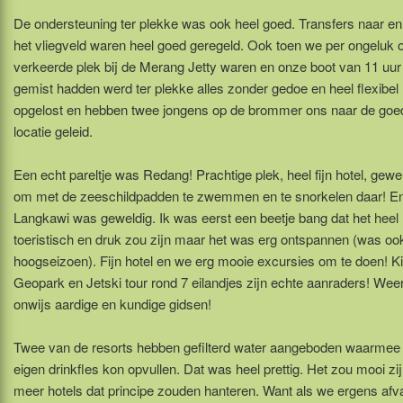
De ondersteuning ter plekke was ook heel goed. Transfers naar en
het vliegveld waren heel goed geregeld. Ook toen we per ongeluk 
verkeerde plek bij de Merang Jetty waren en onze boot van 11 uur
gemist hadden werd ter plekke alles zonder gedoe en heel flexibel
opgelost en hebben twee jongens op de brommer ons naar de goe
locatie geleid.
Een echt pareltje was Redang! Prachtige plek, heel fijn hotel, gewe
om met de zeeschildpadden te zwemmen en te snorkelen daar! E
Langkawi was geweldig. Ik was eerst een beetje bang dat het heel
toeristisch en druk zou zijn maar het was erg ontspannen (was oo
hoogseizoen). Fijn hotel en we erg mooie excursies om te doen! Ki
Geopark en Jetski tour rond 7 eilandjes zijn echte aanraders! Wee
onwijs aardige en kundige gidsen!
Twee van de resorts hebben gefilterd water aangeboden waarmee j
eigen drinkfles kon opvullen. Dat was heel prettig. Het zou mooi zij
meer hotels dat principe zouden hanteren. Want als we ergens afva