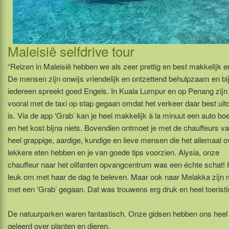
Maleisië selfdrive tour
“Reizen in Maleisië hebben we als zeer prettig en best makkelijk e
De mensen zijn onwijs vriendelijk en ontzettend behulpzaam en bi
iedereen spreekt goed Engels. In Kuala Lumpur en op Penang zijn
vooral met de taxi op stap gegaan omdat het verkeer daar best ui
is. Via de app ‘Grab’ kan je heel makkelijk à la minuut een auto b
en het kost bijna niets. Bovendien ontmoet je met de chauffeurs v
heel grappige, aardige, kundige en lieve mensen die het allemaal o
lekkere eten hebben en je van goede tips voorzien. Alysia, onze
chauffeur naar het olifanten opvangcentrum was een échte schat! 
leuk om met haar de dag te beleven. Maar ook naar Melakka zijn 
met een ‘Grab’ gegaan. Dat was trouwens erg druk en heel toeristi
De natuurparken waren fantastisch. Onze gidsen hebben ons heel
geleerd over planten en dieren.