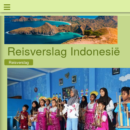
≡
Tel: 08
Reisverslag Indonesië
Reisverslag