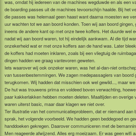
was, omdat hij iedereen van de machines wegduwde en als een va
de boarding passes uit de machines tevoorschijn haalde. Bij het v
die passes was helemaal geen haast want daarna moesten we ve
uur wachten tot we aan boord konden. Toen wij aan boord gingen, g
ineens de andere kant op met onze twee koffers. Het duurde wel ee
nadat wij aan boord waren, tot hij eindelijk aankwam. Al die tijd war
onzekerheid wat er met onze koffers aan de hand was. Later bleek 
de koffers had moeten inklaren, zoals bij een vliegtuig de ruimbaga
dingen hadden we graag vantevoren geweten.
Iets waarover wij ook onzeker waren, was het al-dan-niet ontsch
van tussenbestemmingen. We zagen medepassagiers van boord 
terugkomen. Wij hadden dat misschien ook wel gewild..., maar we 
De hut was trouwens prima en voldeed boven verwachting, hoewe
paar kakkerlakken hebben moeten deleten. Maaltijden en overige 
waren uiterst basic, maar daar klagen we niet over.
Ter illustratie van het communicatieprobleem, dat er niemand aan
sprak, het volgende voorbeeld. We hadden geen beddegoed en ge
handdoeken gekregen. Daarover communiceren met de bemanning 
Men reageerde afwijzend. Alles erg moeizaam. Er was geen wifi a