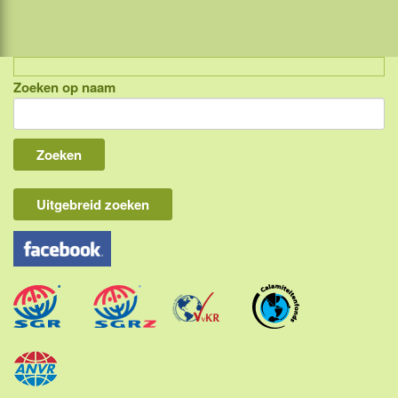
Zoeken op naam
Indonesië, eilandcombinaties
Bali
Lombok
Flores & Komodo
Uitgebreid zoeken
Overige Sunda eilanden
Java
Kalimantan
Molukken
Papua