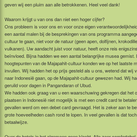
geven wij een pluim aan alle betrokkenen. Heel veel dank!
Waarom krijgt u van ons dan niet een hoger cijfer?
Ons probleem is voor ons en voor onze eigen verantwoordelijkhe
een aantal malen bij de besprekingen van ons programma aangeg
cultuur te gaan, niet voor de natuur (geen apen, dolfijnen, krokodill
vulkanen). Uw aandacht juist voor natuur, heeft onze reis enigszin
beïnvloed. Bijna hadden we een aantal belangrijke musea gemist.
hoogtepunten van de Majapahit-cultuur konden we op het laatste
invullen. Wij hadden het op prijs gesteld als u ons, wetend dat wij 
naar Indonesië gaan, op de Majapahit-cultuur gewezen had. Wij ha
geruild voor dagen in Pangandaran of Ubud.
We hadden ook graag van u een waarschuwing gekregen dat het o
plaatsen in Indonesië niet mogelijk is met een credit card te betalen
gevallen werd om een debet card gevraagd. Het is zeker aan te b
grote hoeveelheden cash rond te lopen. In veel gevallen is dat toch
betaalwijze.
Over de hotels in het algemeen geen klacht. Alle zeer comfortabel.