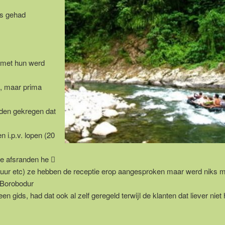
is gehad
s met hun werd
, maar prima
adden gekregen dat
 i.p.v. lopen (20
de afsranden he 
r zuur etc) ze hebben de receptie erop aangesproken maar werd niks
 Borobodur
n gids, had dat ook al zelf geregeld terwijl de klanten dat liever niet