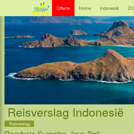
Offerte
Home
Indonesië
ZO
Reisverslag Indonesië
Reisverslag
Rondreis Sumatra-Java-Bali