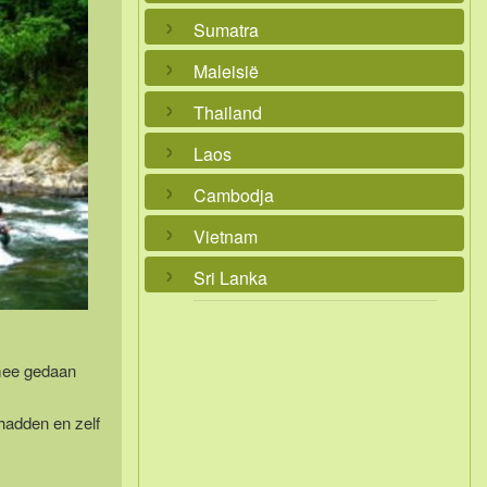
Sumatra
Maleisië
Thailand
Laos
Cambodja
Vietnam
Sri Lanka
 mee gedaan
 hadden en zelf