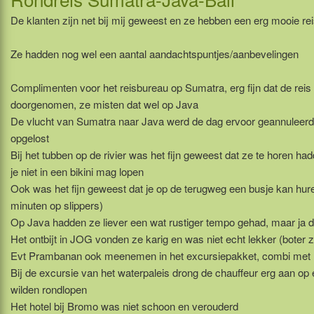
De klanten zijn net bij mij geweest en ze hebben een erg mooie re
Ze hadden nog wel een aantal aandachtspuntjes/aanbevelingen
Complimenten voor het reisbureau op Sumatra, erg fijn dat de rei
doorgenomen, ze misten dat wel op Java
De vlucht van Sumatra naar Java werd de dag ervoor geannuleerd
opgelost
Bij het tubben op de rivier was het fijn geweest dat ze te horen h
je niet in een bikini mag lopen
Ook was het fijn geweest dat je op de terugweg een busje kan huren
minuten op slippers)
Op Java hadden ze liever een wat rustiger tempo gehad, maar ja 
Het ontbijt in JOG vonden ze karig en was niet echt lekker (bote
Evt Prambanan ook meenemen in het excursiepakket, combi met
Bij de excursie van het waterpaleis drong de chauffeur erg aan op ee
wilden rondlopen
Het hotel bij Bromo was niet schoon en verouderd