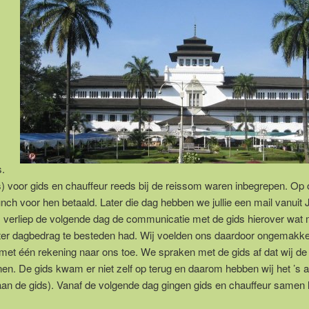
:
s.
es) voor gids en chauffeur reeds bij de reissom waren inbegrepen. Op
h voor hen betaald. Later die dag hebben we jullie een mail vanuit 
s verliep de volgende dag de communicatie met de gids hierover wa
oter dagbedrag te besteden had. Wij voelden ons daardoor ongemakkeli
et één rekening naar ons toe. We spraken met de gids af dat wij de
en. De gids kwam er niet zelf op terug en daarom hebben wij het ’s 
 aan de gids). Vanaf de volgende dag gingen gids en chauffeur samen