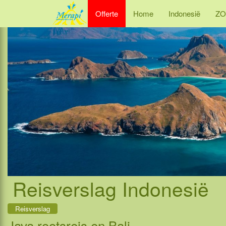
Offerte
Home
Indonesië
ZO
Reisverslag Indonesië
Reisverslag
Java rootsreis en Bali