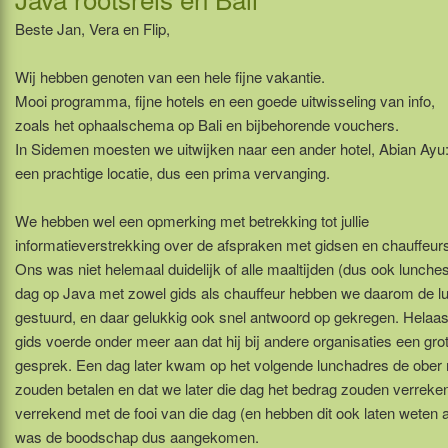
Beste Jan, Vera en Flip,
Wij hebben genoten van een hele fijne vakantie.
Mooi programma, fijne hotels en een goede uitwisseling van info,
zoals het ophaalschema op Bali en bijbehorende vouchers.
In Sidemen moesten we uitwijken naar een ander hotel, Abian Ayu
een prachtige locatie, dus een prima vervanging.
We hebben wel een opmerking met betrekking tot jullie
informatieverstrekking over de afspraken met gidsen en chauffeur
Ons was niet helemaal duidelijk of alle maaltijden (dus ook lunch
dag op Java met zowel gids als chauffeur hebben we daarom de lunc
gestuurd, en daar gelukkig ook snel antwoord op gekregen. Helaa
gids voerde onder meer aan dat hij bij andere organisaties een gr
gesprek. Een dag later kwam op het volgende lunchadres de ober m
zouden betalen en dat we later die dag het bedrag zouden verreken
verrekend met de fooi van die dag (en hebben dit ook laten weten
was de boodschap dus aangekomen.