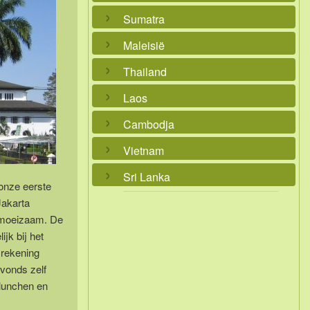
Sumatra
Maleisië
Thailand
Laos
Cambodja
Vietnam
Sri Lanka
 onze eerste
Jakarta
t moeizaam. De
jk bij het
 rekening
avonds zelf
 lunchen en