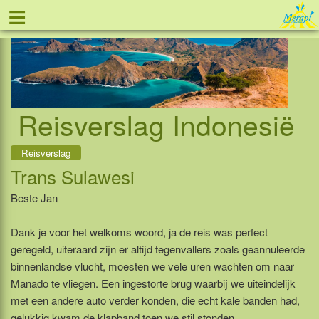
≡
Tel: 088 - 81 11 999
Reisverslag Indonesië
Reisverslag
Trans Sulawesi
Beste Jan
Dank je voor het welkoms woord, ja de reis was perfect
geregeld, uiteraard zijn er altijd tegenvallers zoals geannuleerde
binnenlandse vlucht, moesten we vele uren wachten om naar
Manado te vliegen. Een ingestorte brug waarbij we uiteindelijk
met een andere auto verder konden, die echt kale banden had,
gelukkig kwam de klapband toen we stil stonden.