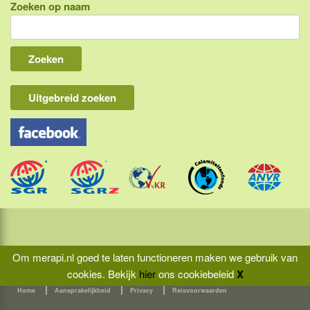
Zoeken op naam
Indonesië, eilandcombinaties
Bali
Lombok
Flores & Komodo
Uitgebreid zoeken
Overige Sunda eilanden
Java
Kalimantan
Molukken
Papua
Sulawesi
Om merapi.nl goed te laten functioneren maken we gebruik van
cookies.
Bekijk
hier
ons cookiebeleid
X
Sumatra
|
|
|
Home
Aansprakelijkheid
Privacy
Reisvoorwaarden
Maleisië