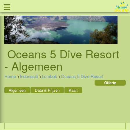
≡
Tel: 088 - 81 11 999
Oceans 5 Dive Resort
- Algemeen
Home
>
Indonesië
>
Lombok
>
Oceans 5 Dive Resort
Offerte
Algemeen
Data & Prijzen
Kaart