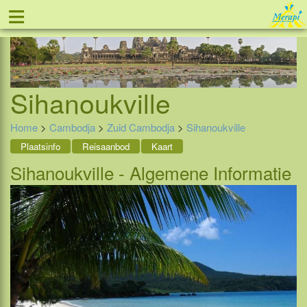
≡
Tel: 088 - 81 11 999
Sihanoukville
Home
>
Cambodja
>
Zuid Cambodja
>
Sihanoukville
Plaatsinfo
Reisaanbod
Kaart
Sihanoukville - Algemene Informatie