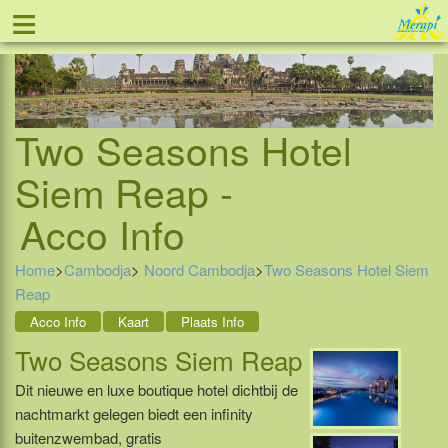
≡
Tel: 088 - 81 11 999
Two Seasons Hotel
Siem Reap -
Acco Info
Home
>
Cambodja
>
Noord Cambodja
>
Two Seasons Hotel Siem
Reap
Acco Info
Kaart
Plaats Info
Two Seasons Siem Reap
Dit nieuwe en luxe boutique hotel dichtbij de
nachtmarkt gelegen biedt een infinity
buitenzwembad, gratis