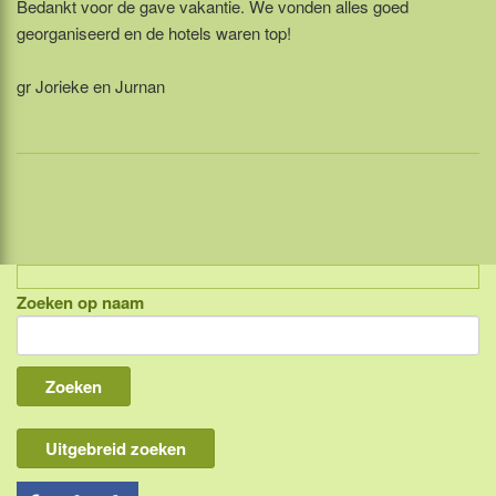
Bedankt voor de gave vakantie. We vonden alles goed
georganiseerd en de hotels waren top!
gr Jorieke en Jurnan
Zoeken op naam
Indonesië, eilandcombinaties
Bali
Lombok
Flores & Komodo
Uitgebreid zoeken
Overige Sunda eilanden