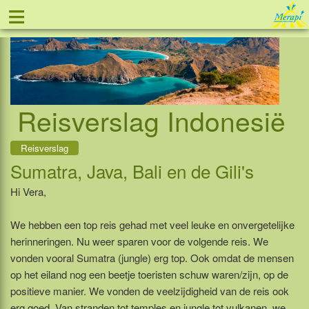
≡
Tel: 088 - 81 11 999
Reisverslag Indonesië
Reisverslag
Sumatra, Java, Bali en de Gili's
Hi Vera,
We hebben een top reis gehad met veel leuke en onvergetelijke
herinneringen. Nu weer sparen voor de volgende reis. We
vonden vooral Sumatra (jungle) erg top. Ook omdat de mensen
op het eiland nog een beetje toeristen schuw waren/zijn, op de
positieve manier. We vonden de veelzijdigheid van de reis ook
erg goed. Van stranden tot temples en jungle tot vulkanen, we