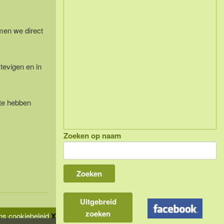
amen we direct
tevigen en in
 te hebben
Zoeken op naam
Uitgebreid
zoeken
s cookiebeleid
X