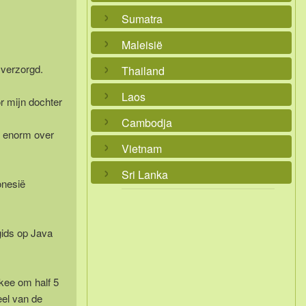
Sumatra
Maleisië
 verzorgd.
Thailand
Laos
r mijn dochter
Cambodja
a enorm over
Vietnam
Sri Lanka
onesië
gids op Java
kee om half 5
eel van de