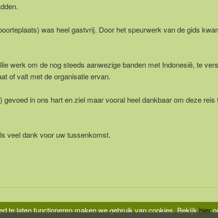
adden.
n geboorteplaats) was heel gastvrij. Door het speurwerk van de gids kw
 jullie werk om de nog steeds aanwezige banden met Indonesië, te vers
at of valt met de organisatie ervan.
n) gevoed in ons hart en ziel maar vooral heel dankbaar om deze reis
ls veel dank voor uw tussenkomst.
d te laten functioneren maken we gebruik van cookies.
Bekijk
hier
on