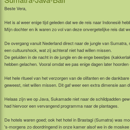
Beste Vera,
Het is al weer enige tijd geleden dat we de reis naar Indonesië he
Mijn dochter en ik waren zo vol van deze onvergetelijke reis dat w
De overgang vanuit Nederland direct naar de jungle van Sumatra, n
een cultuurshock, wat zij achteraf niet had willen missen.
De geluiden in de nacht in de jungle en de enge beestjes (kakkerl
hebben gelachen. Vooral omdat we pas enige dagen later hoorden d
Het hele ritueel van het verzorgen van de olifanten en de dankbare
geweest, niet willen missen. Dit gaf weer een extra dimensie aan d
Helaas zijn we op Java, Sukamade niet naar de schildpadden gew
had hiervoor een vervangend programma naar de plantages.
De hotels waren goed; ook het hotel in Brastagi (Sumatra) was mo
's-morgens zo doordringend in onze kamer alsof we in de moskee z