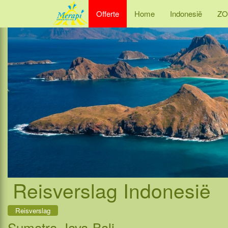
Offerte
Home
Indonesië
ZO
Reisverslag Indonesië
Reisverslag
Sumatra-Java-Bali