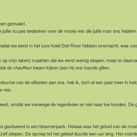
bben gemaakt.
e jullie nu pas bedanken voor de mooie reis die jullie voor ons hebben
adat we eerst in het luxe hotel Deli River hebben overnacht, was voo
ak op mijn laken) maakten dat we eerst weinig sliepen, maar er daarn
at de chauffeur kwam kijken toen hij ons hoorde gillen.
 douche van de olifanten aan ons, heb ik, toch al een paar keer in Ind
e reis.
eest, omdat we vanwege de regenbuien er niet naar toe konden. De 
oi gesitueerd in een bloemenpark. Helaas was het geluid van de mos
elf sliepen. De oproep tot het gebed duurde een uur lang. Het voord