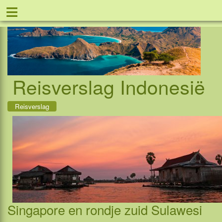
≡
Tel: 08
Reisverslag Indonesië
Reisverslag
Singapore en rondje zuid Sulawesi