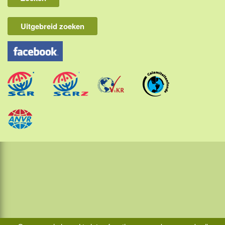
Lombok
Flores & Komodo
Uitgebreid zoeken
Overige Sunda eilanden
Java
Kalimantan
Molukken
Papua
Sulawesi
Sumatra
Maleisië
Thailand
Laos