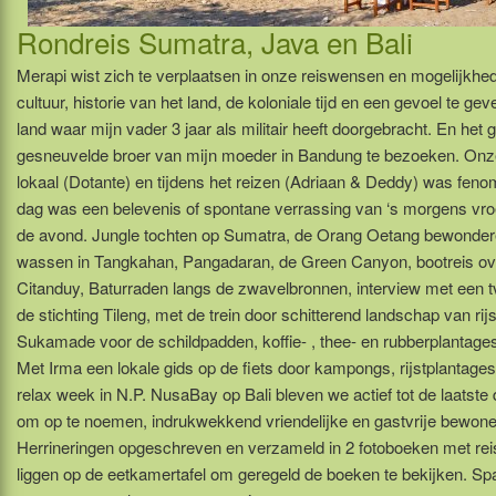
Rondreis Sumatra, Java en Bali
Merapi wist zich te verplaatsen in onze reiswensen en mogelijkhe
cultuur, historie van het land, de koloniale tijd en een gevoel te ge
land waar mijn vader 3 jaar als militair heeft doorgebracht. En het 
gesneuvelde broer van mijn moeder in Bandung te bezoeken. Onz
lokaal (Dotante) en tijdens het reizen (Adriaan & Deddy) was feno
dag was een belevenis of spontane verrassing van ‘s morgens vroeg
de avond. Jungle tochten op Sumatra, de Orang Oetang bewondere
wassen in Tangkahan, Pangadaran, de Green Canyon, bootreis ov
Citanduy, Baturraden langs de zwavelbronnen, interview met een tv
de stichting Tileng, met de trein door schitterend landschap van rij
Sukamade voor de schildpadden, koffie- , thee- en rubberplantag
Met Irma een lokale gids op de fiets door kampongs, rijstplantages.
relax week in N.P. NusaBay op Bali bleven we actief tot de laatste
om op te noemen, indrukwekkend vriendelijke en gastvrije bewone
Herrineringen opgeschreven en verzameld in 2 fotoboeken met re
liggen op de eetkamertafel om geregeld de boeken te bekijken. Sp