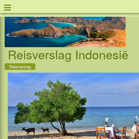
≡
Tel: 08
Reisverslag Indonesië
Reisverslag