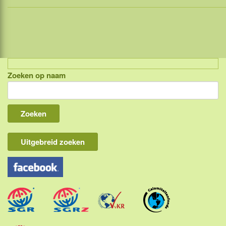
Zoeken op naam
Indonesië, eilandcombinaties
Bali
Lombok
Flores & Komodo
Uitgebreid zoeken
Overige Sunda eilanden
Java
Kalimantan
Molukken