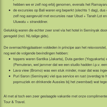
hebben we er zelf nog erbij genomen, evenals het Ramayana
de excursies op Bali waren erg beperkt (slechts 1 dag), dus
zelf nog aangevuld met excursies naar Ubud + Tanah Lot e
Uluwatu + stranddiner.
Gelukkig waren die echter zeer snel via het hotel in Seminyak do
geregeld (incl. NL-talige gids).
De overnachtingplaatsen voldeden in principe aan het reisvoorstel,
nog wel de volgende bevindingen hebben:
toppers waren Santika (Jakarta), Duta garden (Yogyakarta)
(Pemuteran, wel jammer dat we een studio hadden i.p.v. een
Lava view (Bromo) was een stuk minder, maar dat was inge
Puri Saron (Seminyak) viel qua service en rust (overdag te 
popmuziek en drinkende Aussies bij het zwembad) wat tege
Al met al toch een zeer geslaagde vakantie met onze compliment
Tour & Travel.