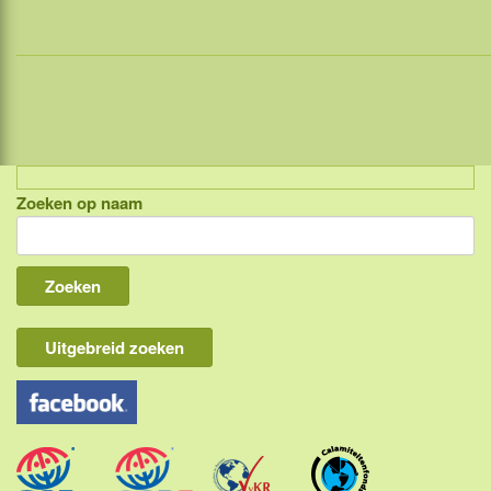
Zoeken op naam
Indonesië, eilandcombinaties
Bali
Lombok
Flores & Komodo
Uitgebreid zoeken
Overige Sunda eilanden
Java
Kalimantan