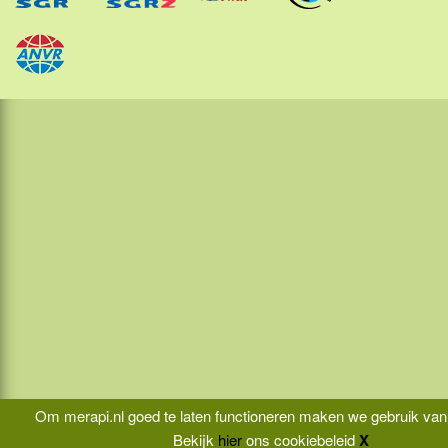
Molukken
Papua
Sulawesi
Sumatra
Maleisië
Thailand
Laos
Cambodja
Vietnam
Sri Lanka
Om merapi.nl goed te laten functioneren maken we gebruik van
Bekijk
hier
ons cookiebeleid
X