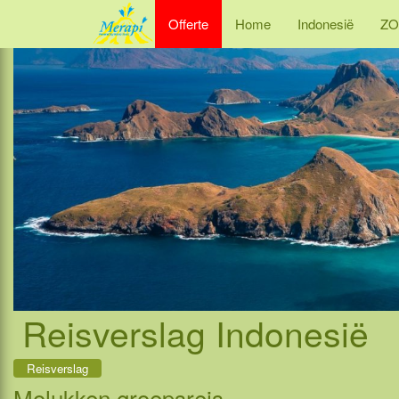
Offerte
Home
Indonesië
ZO
Reisverslag Indonesië
Reisverslag
Molukken groepsreis