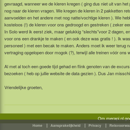
gevraagd, wanneer we de kleren kregen ( ging dus niet uit van het
nog naar de kleren vragen. We kregen de kleren in 2 pakketten ret
aanvoelden en het andere met nog natte/vochtige kleren ). We he
kosteloos (!) de kleren voor ons gedroogd en gestreken ( zeker een 
In Solo werd ik eerst ziek, maar gelukkig “slechts”voor 2 dagen, e
voor ons een drankje te maken ( en ook deze was gratis ! ). Ik was 
personeel ) met een becak te maken. Anders moet ik weer terug na
vertraging opgelopen door mogok (?), terwijl alle treinen vóór ons we
Al met al toch een goede tijd gehad en flink genoten van de excur
bezoeken ( heb op jullie website de data gezien ). Dus Jan misschi
Vriendelijke groeten,
Om merapi.nl goe
|
|
|
Home
Aansprakelijkheid
Privacy
Reisvoorwa