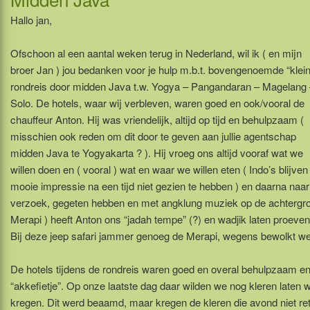
Hallo jan,
Ofschoon al een aantal weken terug in Nederland, wil ik ( en mijn
broer Jan ) jou bedanken voor je hulp m.b.t. bovengenoemde “klei
rondreis door midden Java t.w. Yogya – Pangandaran – Magelang
Solo. De hotels, waar wij verbleven, waren goed en ook/vooral de
chauffeur Anton. Hij was vriendelijk, altijd op tijd en behulpzaam (
misschien ook reden om dit door te geven aan jullie agentschap
midden Java te Yogyakarta ? ). Hij vroeg ons altijd vooraf wat we
willen doen en ( vooral ) wat en waar we willen eten ( Indo’s blijv
mooie impressie na een tijd niet gezien te hebben ) en daarna naar
verzoek, gegeten hebben en met angklung muziek op de achtergrond.
Merapi ) heeft Anton ons “jadah tempe” (?) en wadjik laten proeve
Bij deze jeep safari jammer genoeg de Merapi, wegens bewolkt we
De hotels tijdens de rondreis waren goed en overal behulpzaam en
“akkefietje”. Op onze laatste dag daar wilden we nog kleren laten 
kregen. Dit werd beaamd, maar kregen de kleren die avond niet r