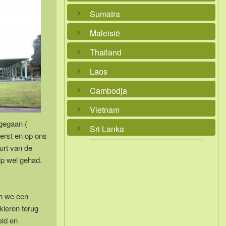
Sumatra
Maleisië
Thailand
Laos
Cambodja
Vietnam
 gegaan (
Sri Lanka
eerst en op ons
urt van de
ip wel gehad.
en we een
kleren terug
eld en