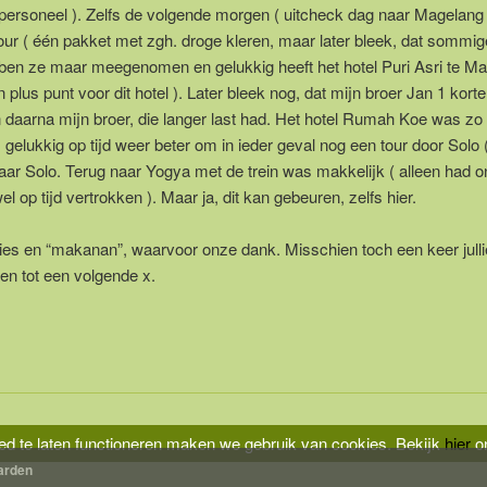
 personeel ). Zelfs de volgende morgen ( uitcheck dag naar Magelang
our ( één pakket met zgh. droge kleren, maar later bleek, dat sommi
bben ze maar meegenomen en gelukkig heeft het hotel Puri Asri te M
plus punt voor dit hotel ). Later bleek nog, dat mijn broer Jan 1 kort
n daarna mijn broer, die langer last had. Het hotel Rumah Koe was zo 
gelukkig op tijd weer beter om in ieder geval nog een tour door Solo 
ar Solo. Terug naar Yogya met de trein was makkelijk ( alleen had on
l op tijd vertrokken ). Maar ja, dit kan gebeuren, zelfs hier.
sies en “makanan”, waarvoor onze dank. Misschien toch een keer julli
en tot een volgende x.
d te laten functioneren maken we gebruik van cookies.
Bekijk
hier
on
arden