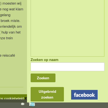
 ) moesten wij
ge nog wat klam
agelang
e broek miste.
vriendelijk om
( hulp van het
ze trein
e reiscafé
Zoeken op naam
Uitgebreid
zoeken
s cookiebeleid
X