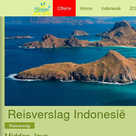
Offerte
Home
Indonesië
ZO
Reisverslag Indonesië
Reisverslag
Midden Java