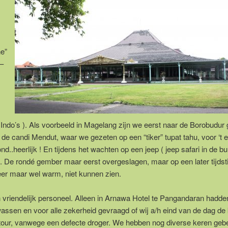
ne”
 –
en Indo’s ). Als voorbeeld in Magelang zijn we eerst naar de Borobudur
 de candi Mendut, waar we gezeten op een “tiker” tupat tahu, voor ‘t 
.heerlijk ! En tijdens het wachten op een jeep ( jeep safari in de bu
n. De rondé gember maar eerst overgeslagen, maar op een later tijdst
er maar wel warm, niet kunnen zien.
 vriendelijk personeel. Alleen in Arnawa Hotel te Pangandaran hadd
wassen en voor alle zekerheid gevraagd of wij a/h eind van de dag de 
etour, vanwege een defecte droger. We hebben nog diverse keren geb