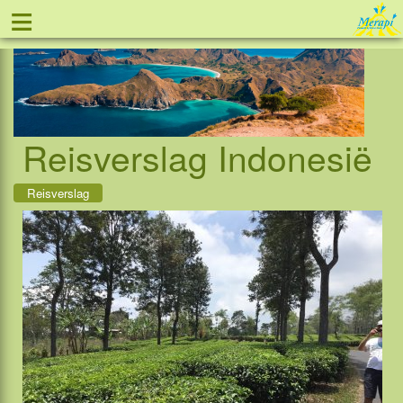
≡
Tel: 088 - 81 11 999
Reisverslag Indonesië
Reisverslag