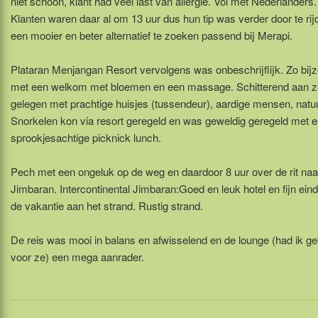
niet schoon, klant had veel last van allergie. Vol met Nederlanders.
Klanten waren daar al om 13 uur dus hun tip was verder door te rij
een mooier en beter alternatief te zoeken passend bij Merapi.
Plataran Menjangan Resort vervolgens was onbeschrijflijk. Zo bij
met een welkom met bloemen en een massage. Schitterend aan 
gelegen met prachtige huisjes (tussendeur), aardige mensen, natuu
Snorkelen kon via resort geregeld en was geweldig geregeld met 
sprookjesachtige picknick lunch.
Pech met een ongeluk op de weg en daardoor 8 uur over de rit naa
Jimbaran. Intercontinental Jimbaran:Goed en leuk hotel en fijn ein
de vakantie aan het strand. Rustig strand.
De reis was mooi in balans en afwisselend en de lounge (had ik g
voor ze) een mega aanrader.