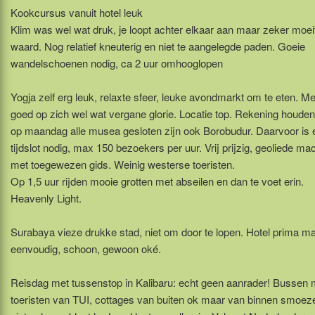
Kookcursus vanuit hotel leuk
Klim was wel wat druk, je loopt achter elkaar aan maar zeker moei
waard. Nog relatief kneuterig en niet te aangelegde paden. Goeie
wandelschoenen nodig, ca 2 uur omhooglopen
Yogja zelf erg leuk, relaxte sfeer, leuke avondmarkt om te eten. Me
goed op zich wel wat vergane glorie. Locatie top. Rekening houden
op maandag alle musea gesloten zijn ook Borobudur. Daarvoor is 
tijdslot nodig, max 150 bezoekers per uur. Vrij prijzig, geoliede ma
met toegewezen gids. Weinig westerse toeristen.
Op 1,5 uur rijden mooie grotten met abseilen en dan te voet erin.
Heavenly Light.
Surabaya vieze drukke stad, niet om door te lopen. Hotel prima m
eenvoudig, schoon, gewoon oké.
Reisdag met tussenstop in Kalibaru: echt geen aanrader! Bussen
toeristen van TUI, cottages van buiten ok maar van binnen smoeze