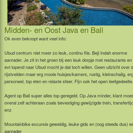
Midden- en Oost Java en Bali
Ok even beknopt want veel info:
Ubud centrum niet meer zo leuk, continu file. Beji Indah enorme
aanrader. Je zit in het groen bij een leuk dorpje met restaurants en
evt lopend naar Ubud mocht je dat toch willen. Geen uitzicht over 
rijstvelden maar erg mooie huisjes/kamers, rustig, kleinschalig, erg 
personeel, top eten en relaxte sfeer. Fijn ook het open leefgedeelte
Agent op Bali super alles top geregeld. Op Java minder, klant moe
overal zelf achteraan zoals bevestiging gewijzigde trein, transfertij
enz
Mountainbike excursie geweldig, leuke gids en (nog steeds dus) e
aanrader