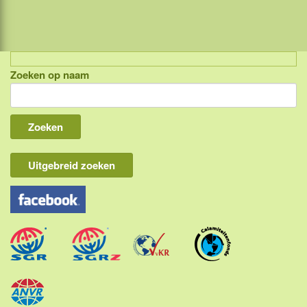
Zoeken op naam
Indonesië, eilandcombinaties
Bali
Lombok
Flores & Komodo
Uitgebreid zoeken
Overige Sunda eilanden
Java
Kalimantan
Molukken
Papua