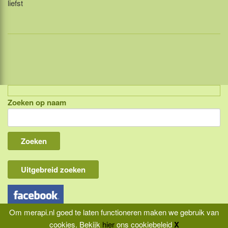
liefst
Zoeken op naam
Indonesië, eilandcombinaties
Bali
Lombok
Flores & Komodo
Uitgebreid zoeken
Overige Sunda eilanden
Java
Om merapi.nl goed te laten functioneren maken we gebruik van
Kalimantan
cookies.
Bekijk
hier
ons cookiebeleid
X