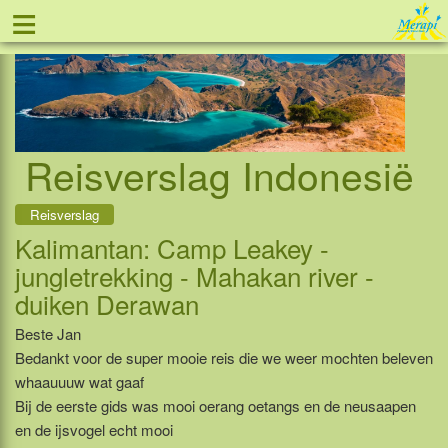
≡
Tel: 088 - 81 11 999
Reisverslag Indonesië
Reisverslag
Kalimantan: Camp Leakey -
jungletrekking - Mahakan river -
duiken Derawan
Beste Jan
Bedankt voor de super mooie reis die we weer mochten beleven
whaauuuw wat gaaf
Bij de eerste gids was mooi oerang oetangs en de neusaapen
en de ijsvogel echt mooi