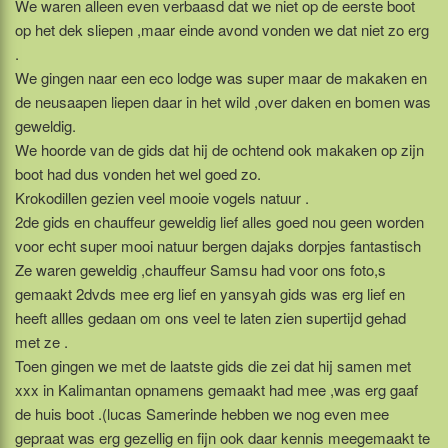
We waren alleen even verbaasd dat we niet op de eerste boot
op het dek sliepen ,maar einde avond vonden we dat niet zo erg
.
We gingen naar een eco lodge was super maar de makaken en
de neusaapen liepen daar in het wild ,over daken en bomen was
geweldig.
We hoorde van de gids dat hij de ochtend ook makaken op zijn
boot had dus vonden het wel goed zo.
Krokodillen gezien veel mooie vogels natuur .
2de gids en chauffeur geweldig lief alles goed nou geen worden
voor echt super mooi natuur bergen dajaks dorpjes fantastisch
Ze waren geweldig ,chauffeur Samsu had voor ons foto,s
gemaakt 2dvds mee erg lief en yansyah gids was erg lief en
heeft allles gedaan om ons veel te laten zien supertijd gehad
met ze .
Toen gingen we met de laatste gids die zei dat hij samen met
xxx in Kalimantan opnamens gemaakt had mee ,was erg gaaf
de huis boot .(lucas Samerinde hebben we nog even mee
gepraat was erg gezellig en fijn ook daar kennis meegemaakt te