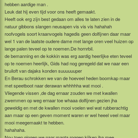
hebben aardige man .
Leuk dat hij even tijd voor ons heeft gemaakt.
Heeft ook erg zijn best gedaan om alles te laten zien in de
natuur gibbons slangen neusapen vis vis vis hahahah
roofvogels soort kraanvogels hagedis geen dolfijnen daar maar
wel 1 van de laatste oudere dame met lange oren veel huizen op
lange palen teveel op te noemen.De hornrbil.
de bemanning en de kokkin was erg aardig heerlijke eten teveel
op te noemen heerlijk, Gids had nog geregeld dat we naar een
bruiloft van dajaks konden suuuuuuper
En Berau schrokken we van de hoeveel heden boomkap maar
met speetboot naar derawan whhhhha wat mooi .
Vliegende vissen ,de dag ernaar zouden we met kwallen
zwemmen op weg ernaar toe whaaa dolfijnen gezien jha
geweldig en met de kwallen mooi voelen wel wat rubberachtig
aan maar op een geven moment waren er wel heeel veel maar
mooi meegemaakt te hebben.
hahahaha.
Nou toen gingen we naar manta roggen kijken jha mee