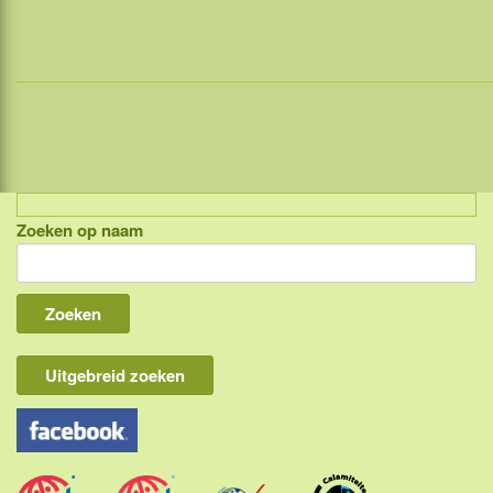
Zoeken op naam
Indonesië, eilandcombinaties
Bali
Lombok
Flores & Komodo
Uitgebreid zoeken
Overige Sunda eilanden
Java
Kalimantan