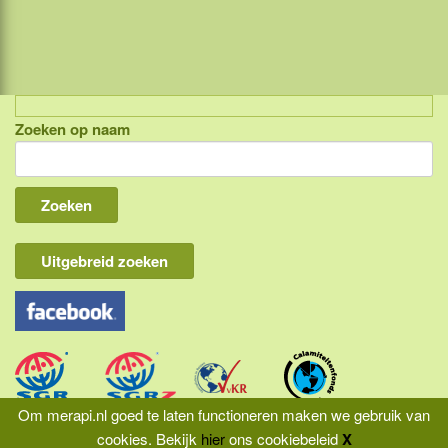
Zoeken op naam
Indonesië, eilandcombinaties
Bali
Lombok
Flores & Komodo
Uitgebreid zoeken
Overige Sunda eilanden
Java
Kalimantan
Molukken
Om merapi.nl goed te laten functioneren maken we gebruik van
cookies.
Bekijk
hier
ons cookiebeleid
X
Papua