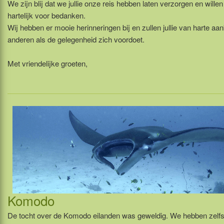
We zijn blij dat we jullie onze reis hebben laten verzorgen en willen j
hartelijk voor bedanken.
Wij hebben er mooie herinneringen bij en zullen jullie van harte aan
anderen als de gelegenheid zich voordoet.
Met vriendelijke groeten,
Komodo
De tocht over de Komodo eilanden was geweldig. We hebben zelf