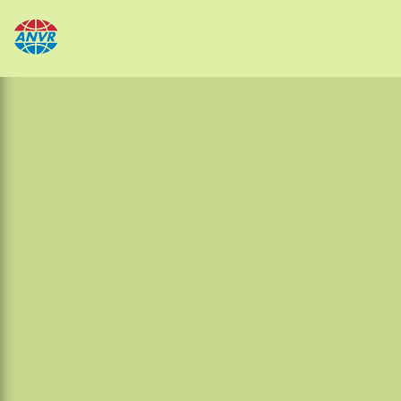
Papua
Sulawesi
Sumatra
Maleisië
Thailand
Laos
Cambodja
Vietnam
Sri Lanka