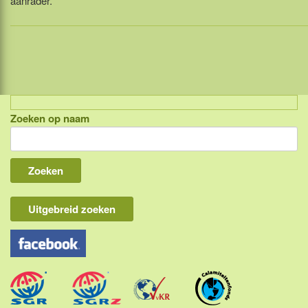
aanrader.
Zoeken op naam
Indonesië, eilandcombinaties
Bali
Lombok
Flores & Komodo
Uitgebreid zoeken
Overige Sunda eilanden
Java
Kalimantan
Molukken