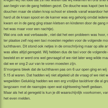
aan begin van de gang hebben gezet. De douche was kapot (we k
douchen maar de stalen knop schoot er steeds vanaf waardoor het
hard uit de kraan spoot en de kamer was erg gehorig omdat iedere
kwam en in de gang ging staan kletsen en kinderen door de gang 
het was maar voor een nachtje).
Wat ons ook wat verbaasde , niet dat het een probleem was hoor, 
ter plaatse zelf nog een taxi moesten regelen voor de volgende m
luchthaven. Dit stond ook netjes in de omschrijving maar op alle 
was alles altijd geregeld. Wij hebben dus de taxi voor de volgende
besteld en er werd ons wel gevraagd of we niet later weg wilde ma
dat we er ong 2 uur van te voren moesten zijn.
S'morgens bleek dat de luchthaven pas om 6 uur open ging en wij
5.15 al waren. Dat hadden wij niet afgeleid uit de vraag of we niet w
wegwilden Gelukkig hadden we een erg vrolijke taxidriver die al g
langzaam met de raampjes open wat sightseeing heeft gedaan.
Maar als het al geregeld is kun je dit waarschijnlijk voorkomen, v
het even melden.