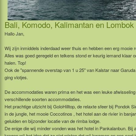
Bali, Komodo, Kalimantan en Lombok
Hallo Jan,
Wij zijn inmiddels inderdaad weer thuis en hebben een erg mooie r
Alles was goed geregeld en telkens stond er keurig iemand klaar 
halen. Top!
Ook de "spannende overstap van 1 u 25" van Kalstar naar Garud
ging vlotjes.
De accommodaties waren prima en het was een leuke afwisseling 
verschillende soorten accommodaties.
Het prachtige uitzicht bij GoloHilltop, de relaxte sfeer bij Pondok Si
in de jungle, het mooie Coccotinos , het hotel aan de rivier in banj
geluiden en bijzonder locatie van de rimba lodge.
De enige die wij minder vonden was het hotel in Pankalanbun. Bij
kregen wij het idee dat ze niet wisten dat wij kwamen en ons snel