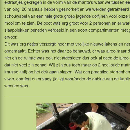
extraatjes gekregen in de vorm van de manta's waar we tussen ee
van ong. 20 manta's hebben gesnorkelt en we werden getrakteerd 
schouwspel van een hele grote groep jagende dolfijnen voor onze b
mooi om te zien. De boot was erg groot voor 2 personen en er war
slaapplekken beneden verdeeld in een soort compartimenten met g
ervoor.
Dit was erg netjes verzorgd hoor met vrolijke nieuwe lakens en net
opgemaakt. Echter was het daar zo benauwd, er was airco maar d
niet en de ruimte was ook niet afgesloten dus ook al deed de airco
dat niet veel zin gehad. Wij zijn dus toch maar op 2 heel oude ma
knusse kuil) op het dek gaan slapen. Wat een prachtige sterrenh
v.w.b. comfort en privacy (je ligt voor/onder de cabine van de kapit
wennen was.