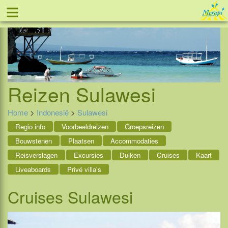
≡
Tel: 088 - 81 11 999
Reizen
Sulawesi
Home
>
Indonesië
>
Sulawesi
Regio info
Voorbeeldreizen
Groepsreizen
Bouwstenen
Plaatsen
Accommodaties
Reisverslagen
Excursies
Duiken
Cruises
Kaart
Liveaboards
Privé villa's
Cruises Sulawesi