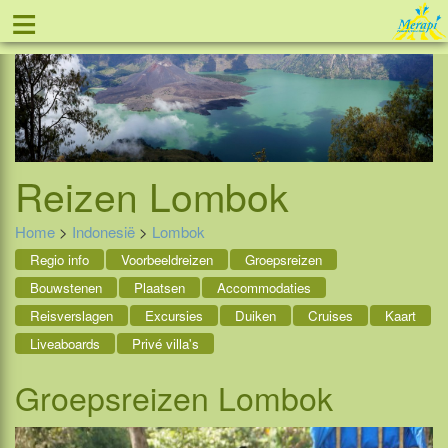
≡
Tel: 088 - 81 11 999
Reizen
Lombok
Home
>
Indonesië
>
Lombok
Regio info
Voorbeeldreizen
Groepsreizen
Bouwstenen
Plaatsen
Accommodaties
Reisverslagen
Excursies
Duiken
Cruises
Kaart
Liveaboards
Privé villa's
Groepsreizen Lombok