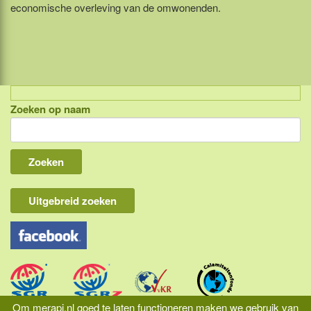
economische overleving van de omwonenden.
Zoeken op naam
Indonesië, eilandcombinaties
Bali
Lombok
Flores & Komodo
Uitgebreid zoeken
Overige Sunda eilanden
Java
Kalimantan
Molukken
Om merapi.nl goed te laten functioneren maken we gebruik van