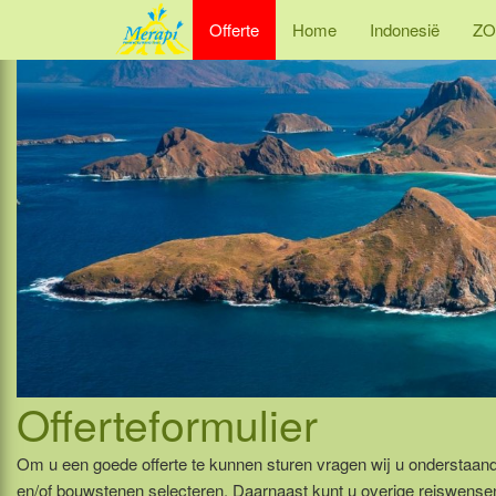
Offerte
Home
Indonesië
ZO
Offerteformulier
Om u een goede offerte te kunnen sturen vragen wij u onderstaande
en/of bouwstenen selecteren. Daarnaast kunt u overige reiswens