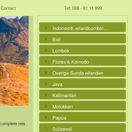
Contact
Tel: 088 - 81 11 999
Indonesië, eilandcombinaties
Bali
Lombok
Flores & Komodo
Overige Sunda eilanden
Java
Kalimantan
Molukken
Papua
complete reis
Sulawesi