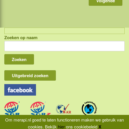
Zoeken op naam
Indonesië, eilandcombinaties
Bali
Lombok
Flores & Komodo
Uitgebreid zoeken
Overige Sunda eilanden
Java
Kalimantan
Molukken
Om merapi.nl goed te laten functioneren maken we gebruik van
cookies.
Bekijk
hier
ons cookiebeleid
X
Papua