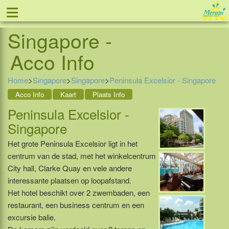
≡
Peninsula Excelsior -
Tel: 088 - 81 11 999
Singapore -
Acco Info
Home
>
Singapore
>
Singapore
>
Peninsula Excelsior - Singapore
Acco Info
Kaart
Plaats Info
Peninsula Excelsior -
Singapore
Het grote Peninsula Excelsior ligt in het
centrum van de stad, met het winkelcentrum
City hall, Clarke Quay en vele andere
interessante plaatsen op loopafstand.
Het hotel beschikt over 2 zwembaden, een
restaurant, een business centrum en een
excursie balie.