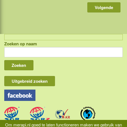
Zoeken op naam
Indonesië, eilandcombinaties
Bali
Lombok
Flores & Komodo
Uitgebreid zoeken
Overige Sunda eilanden
Java
Kalimantan
Molukken
Om merapi.nl goed te laten functioneren maken we gebruik van