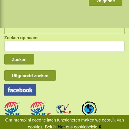
Zoeken op naam
Indonesië, eilandcombinaties
Bali
Lombok
Flores & Komodo
Uitgebreid zoeken
Overige Sunda eilanden
Java
Kalimantan
Molukken
Om merapi.nl goed te laten functioneren maken we gebruik van
cookies.
Bekijk
hier
ons cookiebeleid
X
Papua