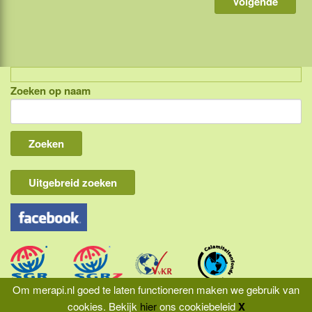
Zoeken op naam
Indonesië, eilandcombinaties
Bali
Lombok
Flores & Komodo
Uitgebreid zoeken
Overige Sunda eilanden
Java
Kalimantan
Molukken
Om merapi.nl goed te laten functioneren maken we gebruik van
cookies.
Bekijk
hier
ons cookiebeleid
X
Papua